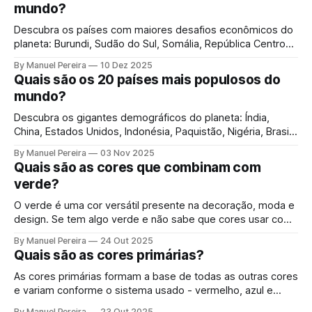
mundo?
Descubra os países com maiores desafios econômicos do
planeta: Burundi, Sudão do Sul, Somália, República Centro-
Africana, República Democrática do Congo, Moçambique,
By Manuel Pereira
10 Dez 2025
Níger, Malawi, Libéria e Chade, que enfrentam extrema
Quais são os 20 países mais populosos do
pobreza e desafios humanitários sem precedentes.
mundo?
Descubra os gigantes demográficos do planeta: Índia,
China, Estados Unidos, Indonésia, Paquistão, Nigéria, Brasil,
Bangladesh, Rússia, México, Etiópia, Japão, e Tailândia, que,
By Manuel Pereira
03 Nov 2025
em conjunto, representam 70% da população mundial.
Quais são as cores que combinam com
verde?
O verde é uma cor versátil presente na decoração, moda e
design. Se tem algo verde e não sabe que cores usar com
ele, este guia mostra as melhores combinações para cada
By Manuel Pereira
24 Out 2025
situação.
Quais são as cores primárias?
As cores primárias formam a base de todas as outras cores
e variam conforme o sistema usado - vermelho, azul e
amarelo nas artes, RGB (vermelho, verde e azul) nas telas
By Manuel Pereira
23 Out 2025