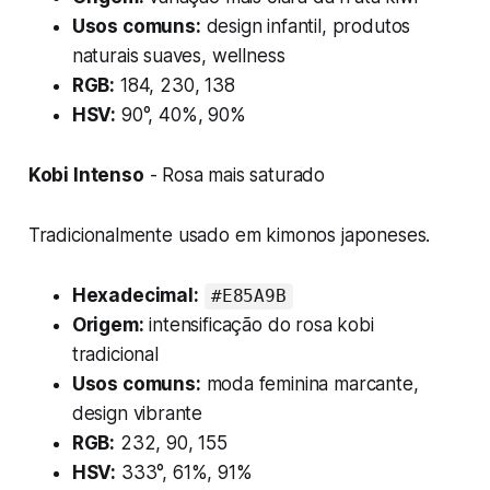
Usos comuns:
design infantil, produtos
naturais suaves, wellness
RGB:
184, 230, 138
HSV:
90°, 40%, 90%
Kobi Intenso
- Rosa mais saturado
Tradicionalmente usado em kimonos japoneses.
Hexadecimal:
#E85A9B
Origem:
intensificação do rosa kobi
tradicional
Usos comuns:
moda feminina marcante,
design vibrante
RGB:
232, 90, 155
HSV:
333°, 61%, 91%