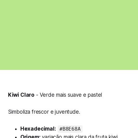
Kiwi Claro
- Verde mais suave e pastel
Simboliza frescor e juventude.
Hexadecimal:
#B8E68A
Origem:
variação mais clara da fruta kiwi