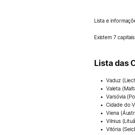
Lista e informaçõ
Existem 7 capita
Lista das 
Vaduz (Liec
Valeta (Malt
Varsóvia (Po
Cidade do V
Viena (Áustr
Vilnius (Litu
Vitória (Seic