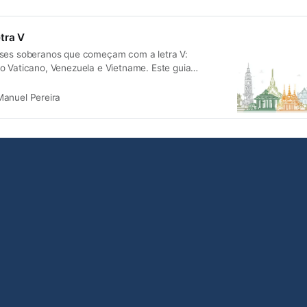
tra V
íses soberanos que começam com a letra V:
o Vaticano, Venezuela e Vietname. Este guia
ões essenciais sobre cada país, incluindo capitais,
ades culturais.
Manuel Pereira