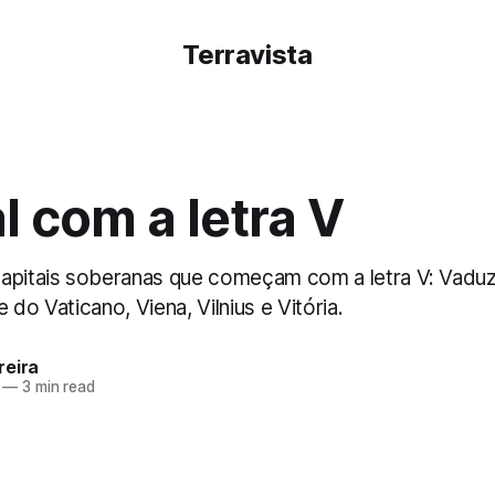
Terravista
l com a letra V
apitais soberanas que começam com a letra V: Vaduz,
 do Vaticano, Viena, Vilnius e Vitória.
reira
—
3 min read