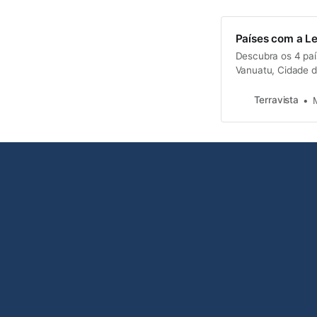
Países com a Le
Descubra os 4 pa
Vanuatu, Cidade d
apresenta informaç
idiomas e curiosid
Terravista