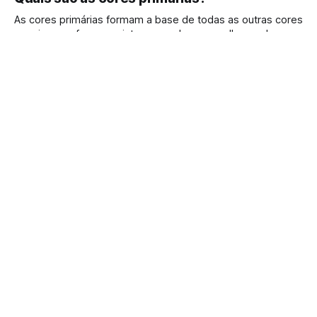
As cores primárias formam a base de todas as outras cores
e variam conforme o sistema usado - vermelho, azul e
amarelo nas artes, RGB (vermelho, verde e azul) nas telas
By Manuel Pereira
23 Out 2025
digitais e CMYK (ciano, magenta, amarelo e preto) na
impressão.
Terravista
Sign up
Powered by
Ghost
Terravista
Aprender e explorar o mundo