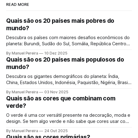
READ MORE
Quais são os 20 países mais pobres do
mundo?
Descubra os países com maiores desafios econômicos do
planeta: Burundi, Sudão do Sul, Somália, República Centro-
Africana, República Democrática do Congo, Moçambique,
By Manuel Pereira
10 Dez 2025
Níger, Malawi, Libéria e Chade, que enfrentam extrema
Quais são os 20 países mais populosos do
pobreza e desafios humanitários sem precedentes.
mundo?
Descubra os gigantes demográficos do planeta: Índia,
China, Estados Unidos, Indonésia, Paquistão, Nigéria, Brasil,
Bangladesh, Rússia, México, Etiópia, Japão, e Tailândia, que,
By Manuel Pereira
03 Nov 2025
em conjunto, representam 70% da população mundial.
Quais são as cores que combinam com
verde?
O verde é uma cor versátil presente na decoração, moda e
design. Se tem algo verde e não sabe que cores usar com
ele, este guia mostra as melhores combinações para cada
By Manuel Pereira
24 Out 2025
situação.
Quais são as cores primárias?