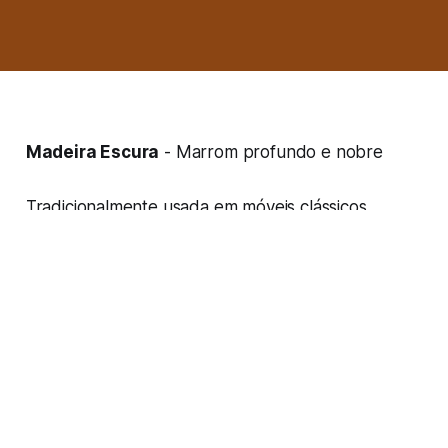
Madeira Escura
- Marrom profundo e nobre
Tradicionalmente usada em móveis clássicos.
Hexadecimal:
#8B4513
Origem:
madeiras nobres como mogno
Usos comuns:
móveis de luxo, instrumentos
musicais
RGB:
139, 69, 19
HSV:
25°, 86%, 55%