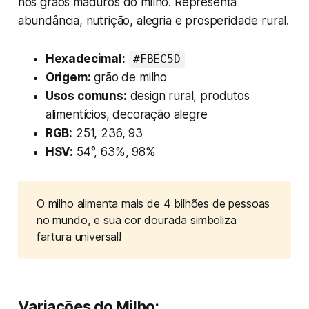
nos grãos maduros do milho. Representa
abundância, nutrição, alegria e prosperidade rural.
Hexadecimal:
#FBEC5D
Origem:
grão de milho
Usos comuns:
design rural, produtos
alimentícios, decoração alegre
RGB:
251, 236, 93
HSV:
54°, 63%, 98%
O milho alimenta mais de 4 bilhões de pessoas 
no mundo, e sua cor dourada simboliza 
fartura universal!
Variações do Milho: