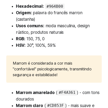
Hexadecimal:
#964B00
Origem:
palavra do francês
marron
(castanha)
Usos comuns:
moda masculina, design
rústico, produtos naturais
RGB:
150, 75, 0
HSV:
30°, 100%, 59%
Marrom é considerada a cor mais 
"confortável" psicologicamente, transmitindo 
segurança e estabilidade!
Marrom amarelado
(
) - com tons
#F4A361
dourados
Marrom claro
(
) - mais suave e
#CD853F